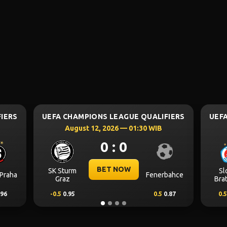
g Net Bass
Genie Mystery
Zeustrik
DJ FEVER
Leprechaun’s Fortune
Mace of Her
IERS
E-FOOTBALL F24 ELITE CLUB FRIENDLY
E-
August 8, 2026 — 04:00 WIB
0 : 1
BET NOW
Saint-
e-Paris Saint
e-Chelsea
oise
Germain
e-Po
1.00
0.00
0.57
0.00
-0.81
-0.
finity Ocean
Jewel Mastermind
PUBG2