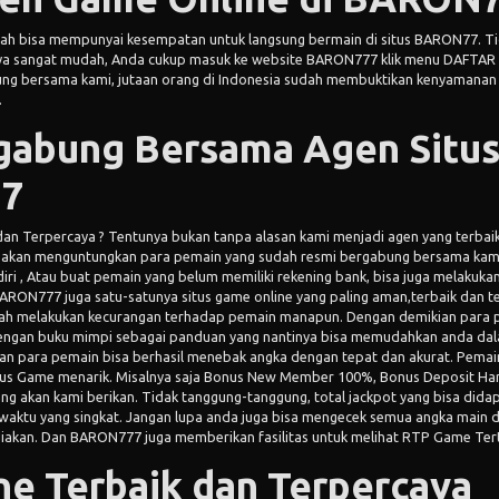
kien Blessing
Football Fever
Maya: Eleme
Totem
dah bisa mempunyai kesempatan untuk langsung bermain di situs BARON77. Ti
a sangat mudah, Anda cukup masuk ke website BARON777 klik menu DAFTAR kem
bung bersama kami, jutaan orang di Indonesia sudah membuktikan kenyamana
.
gabung Bersama Agen Situs
77
 Terpercaya ? Tentunya bukan tanpa alasan kami menjadi agen yang terbaik d
ti akan menguntungkan para pemain yang sudah resmi bergabung bersama kami.
Disco 777
Boom of Prosperity
World Cup F
ndiri , Atau buat pemain yang belum memiliki rekening bank, bisa juga melak
ARON777 juga satu-satunya situs game online yang paling aman,terbaik dan te
ernah melakukan kecurangan terhadap pemain manapun. Dengan demikian para
dengan buku mimpi sebagai panduan yang nantinya bisa memudahkan anda dala
an para pemain bisa berhasil menebak angka dengan tepat dan akurat. Pemai
 Game menarik. Misalnya saja Bonus New Member 100%, Bonus Deposit Harian
ng akan kami berikan. Tidak tanggung-tanggung, total jackpot yang bisa dida
waktu yang singkat. Jangan lupa anda juga bisa mengecek semua angka main da
diakan. Dan BARON777 juga memberikan fasilitas untuk melihat RTP Game Ter
e Terbaik dan Terpercaya