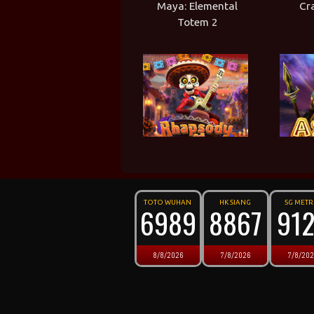
Maya: Elemental
Cr
Totem 2
Rhapsody of Muertos
Azte
TOTO WUHAN
HK SIANG
SG MET
6989
8867
91
8/8/2026
7/8/2026
7/8/20