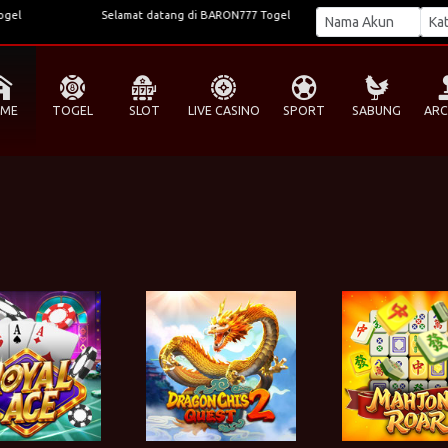
Selamat datang di BARON777 Togel
ME
TOGEL
SLOT
LIVE CASINO
SPORT
SABUNG
ARC