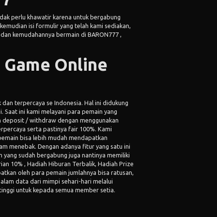
ntal
Firefly Hunter
dak perlu khawatir karena untuk bergabung
udian isi formulir yang telah kami sediakan,
n dan kemudahannya bermain di BARON777 ,
 Game Online
an terpercaya se Indonesia. Hal ini didukung
 Saat ini kami melayani para pemain yang
inal
Bunny to the Moon
ukan deposit / withdraw dengan menggunakan
rpercaya serta pastinya fair 100%. Kami
 pemain bisa lebih mudah mendapatkan
m menebak. Dengan adanya fitur yang satu ini
n yang sudah bergabung juga nantinya memiliki
 10% , Hadiah Hiburan Terbalik, Hadiah Prize
patkan oleh para pemain jumlahnya bisa ratusan,
lam data dari mimpi sehari-hari melalui
tinggi untuk kepada semua member setia.