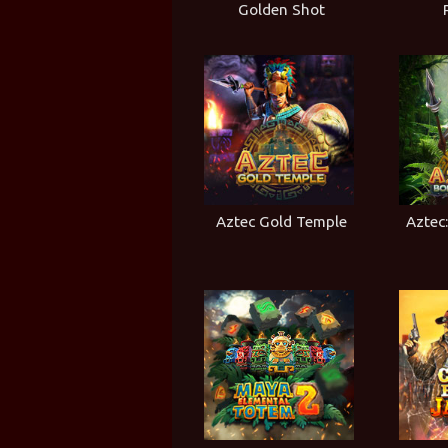
Golden Shot
Aztec Gold Temple
Aztec