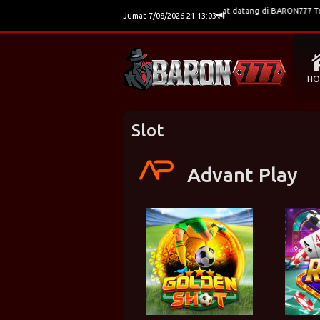
Selamat datang di BARON777 Togel
Jumat 7/08/2026 21:13:04
HO
Slot
Advant Play