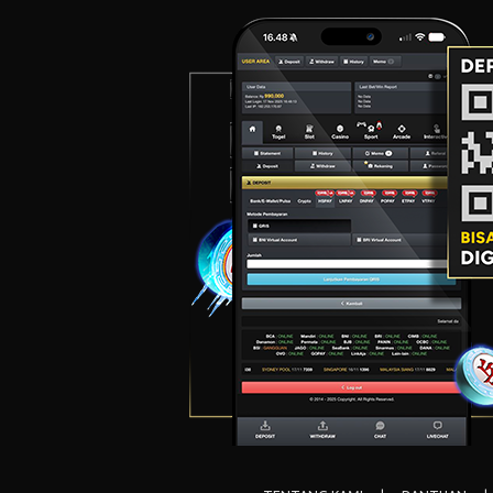
Anubis
Slotto 4D
Xmas