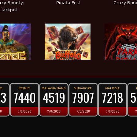
azy Bounty:
Pinata Fest
Crazy Bou
Jackpot
c: Bonus Hunt
Buffalo Rush
Dark Ritu
RO
SYDNEY
MALAYSIA SIANG
SINGAPORE
MALAYSIA
23
7440
4519
7907
7218
5
26
7/8/2026
7/8/2026
7/8/2026
7/8/2026
7