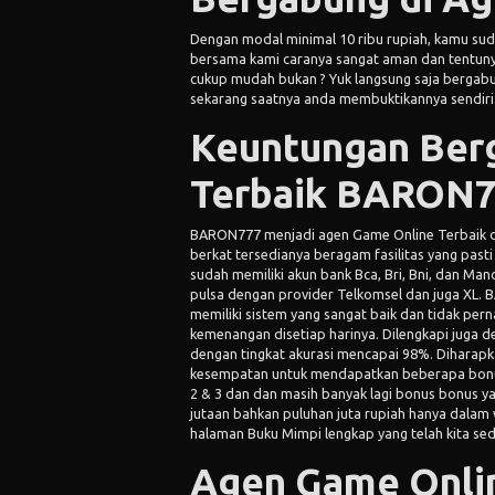
Fish Prawn Crab
Rama
Bonanza
Dengan modal minimal 10 ribu rupiah, kamu su
bersama kami caranya sangat aman dan tentuny
cukup mudah bukan ? Yuk langsung saja berga
sekarang saatnya anda membuktikannya sendiri
Keuntungan Ber
Terbaik BARON
BARON777 menjadi agen Game Online Terbaik dan
berkat tersedianya beragam fasilitas yang pas
Hungry Slime
sudah memiliki akun bank Bca, Bri, Bni, dan Ma
pulsa dengan provider Telkomsel dan juga XL. B
memiliki sistem yang sangat baik dan tidak p
kemenangan disetiap harinya. Dilengkapi juga 
dengan tingkat akurasi mencapai 98%. Diharapk
kesempatan untuk mendapatkan beberapa bonus
2 & 3 dan dan masih banyak lagi bonus bonus ya
jutaan bahkan puluhan juta rupiah hanya dalam 
halaman Buku Mimpi lengkap yang telah kita se
Agen Game Onlin