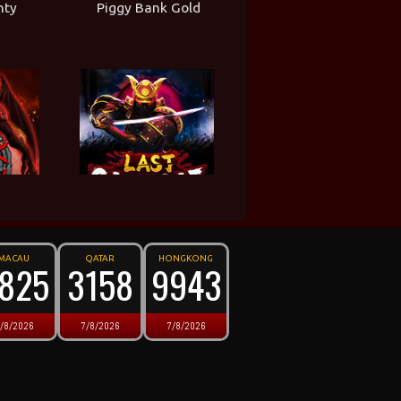
nty
Piggy Bank Gold
al
Last Samurai
MACAU
QATAR
HONGKONG
825
3158
9943
/8/2026
7/8/2026
7/8/2026