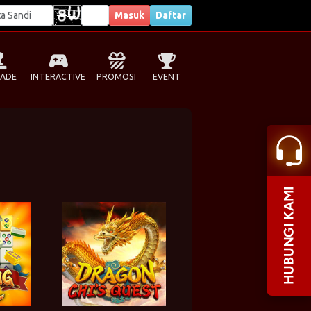
Masuk
Daftar
ADE
INTERACTIVE
PROMOSI
EVENT