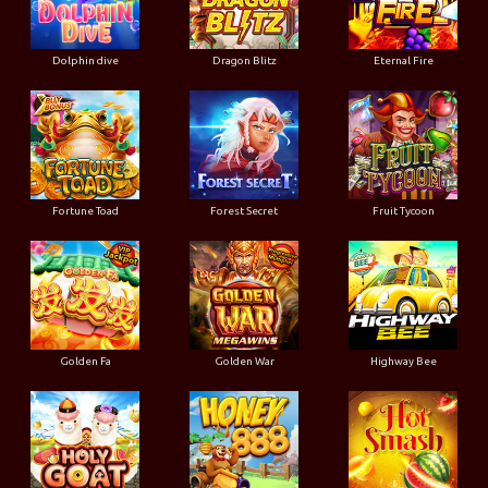
Dolphin dive
Dragon Blitz
Eternal Fire
Fortune Toad
Forest Secret
Fruit Tycoon
Golden Fa
Golden War
Highway Bee