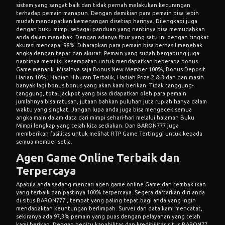
sistem yang sangat baik dan tidak pernah melakukan kecurangan
terhadap pemain manapun. Dengan demikian para pemain bisa lebih
mudah mendapatkan kemenangan disetiap harinya. Dilengkapi juga
dengan buku mimpi sebagai panduan yang nantinya bisa memudahkan
anda dalam menebak. Dengan adanya fitur yang satu ini dengan tingkat
akurasi mencapai 98%. Diharapkan para pemain bisa berhasil menebak
angka dengan tepat dan akurat. Pemain yang sudah bergabung juga
nantinya memiliki kesempatan untuk mendapatkan beberapa bonus
Game menarik. Misalnya saja Bonus New Member 100%, Bonus Deposit
Harian 10% , Hadiah Hiburan Terbalik, Hadiah Prize 2 & 3 dan dan masih
banyak lagi bonus bonus yang akan kami berikan. Tidak tanggung-
tanggung, total jackpot yang bisa didapatkan oleh para pemain
jumlahnya bisa ratusan, jutaan bahkan puluhan juta rupiah hanya dalam
waktu yang singkat. Jangan lupa anda juga bisa mengecek semua
angka main dalam data dari mimpi sehari-hari melalui halaman Buku
Mimpi lengkap yang telah kita sediakan. Dan BARON777 juga
memberikan fasilitas untuk melihat RTP Game Tertinggi untuk kepada
semua member setia.
Agen Game Online Terbaik dan
Terpercaya
Apabila anda sedang mencari agen game online Game dan tembak ikan
yang terbaik dan pastinya 100% terpercaya. Segera daftarkan diri anda
di situs BARON777 , tempat yang paling tepat bagi anda yang ingin
mendapaktan keuntungan berlimpah. Survei dan data kami mencatat,
sekiranya ada 97,3% pemain yang puas dengan pelayanan yang telah
kami berikan. Dengan begitu kapabilitas dan kredibilitas situs BARON77