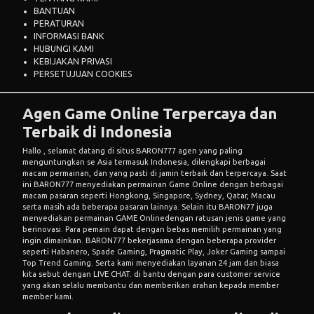
BANTUAN
PERATURAN
INFORMASI BANK
HUBUNGI KAMI
KEBIJAKAN PRIVASI
PERSETUJUAN COOKIES
Agen Game Online Terpercaya dan
Terbaik di Indonesia
Hallo , selamat datang di situs
BARON777
agen yang paling
menguntungkan se Asia termasuk Indonesia, dilengkapi berbagai
macam permainan, dan yang pasti di jamin terbaik dan terpercaya. Saat
ini BARON777 menyediakan permainan Game Online dengan berbagai
macam pasaran seperti Hongkong, Singapore, Sydney, Qatar, Macau
serta masih ada beberapa pasaran lainnya. Selain itu BARON77 juga
menyediakan permainan GAME Onlinedengan ratusan jenis game yang
berinovasi. Para pemain dapat dengan bebas memilih permainan yang
ingin dimainkan. BARON777 bekerjasama dengan beberapa provider
seperti Habanero, Spade Gaming, Pragmatic Play, Joker Gaming sampai
Top Trend Gaming. Serta kami menyediakan layanan 24 jam dan biasa
kita sebut dengan LIVE CHAT. di bantu dengan para customer service
yang akan selalu membantu dan memberikan arahan kepada member
member kami.