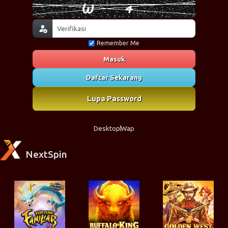
Remember Me
Masuk
Daftar Sekarang
Lupa Password
Desktop
Wap
NextSpin