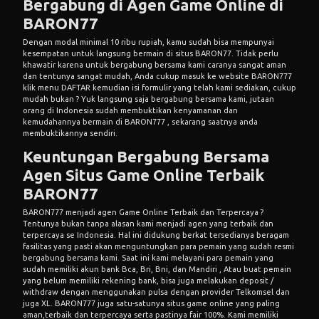
Bergabung di Agen Game Online di
BARON77
Dengan modal minimal 10 ribu rupiah, kamu sudah bisa mempunyai
kesempatan untuk langsung bermain di situs BARON77. Tidak perlu
khawatir karena untuk bergabung bersama kami caranya sangat aman
dan tentunya sangat mudah, Anda cukup masuk ke website BARON777
klik menu DAFTAR kemudian isi formulir yang telah kami sediakan, cukup
mudah bukan ? Yuk langsung saja bergabung bersama kami, jutaan
orang di Indonesia sudah membuktikan kenyamanan dan
kemudahannya bermain di BARON777 , sekarang saatnya anda
membuktikannya sendiri.
Keuntungan Bergabung Bersama
Agen Situs Game Online Terbaik
BARON77
BARON777 menjadi agen Game Online Terbaik dan Terpercaya ?
Tentunya bukan tanpa alasan kami menjadi agen yang terbaik dan
terpercaya se Indonesia. Hal ini didukung berkat tersedianya beragam
fasilitas yang pasti akan menguntungkan para pemain yang sudah resmi
bergabung bersama kami. Saat ini kami melayani para pemain yang
sudah memiliki akun bank Bca, Bri, Bni, dan Mandiri , Atau buat pemain
yang belum memiliki rekening bank, bisa juga melakukan deposit /
withdraw dengan menggunakan pulsa dengan provider Telkomsel dan
juga XL. BARON777 juga satu-satunya situs game online yang paling
aman,terbaik dan terpercaya serta pastinya fair 100%. Kami memiliki