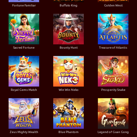
Fortune Familiar
Buffalo King
Golden West
Sacred Fortune
Bounty Hunt
Treasure of Atlantis
Royal Gems Match
Win Win Neko
Prosperity Snake
Zeus Mighty Wealth
Blue Phantom
Legend of Guan Gong