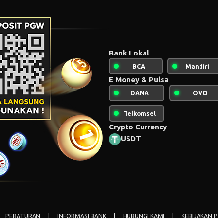
Bank Lokal
BCA
Mandiri
E Money & Pulsa
DANA
OVO
Telkomsel
Crypto Currency
USDT
PERATURAN
|
INFORMASI BANK
|
HUBUNGI KAMI
|
KEBIJAKAN P