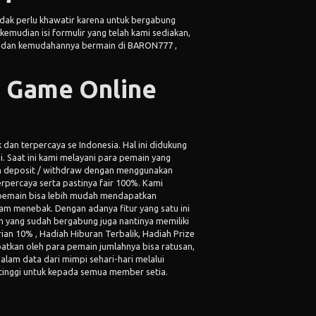
dak perlu khawatir karena untuk bergabung
udian isi formulir yang telah kami sediakan,
n dan kemudahannya bermain di BARON777 ,
 Game Online
an terpercaya se Indonesia. Hal ini didukung
 Saat ini kami melayani para pemain yang
ukan deposit / withdraw dengan menggunakan
rpercaya serta pastinya fair 100%. Kami
 pemain bisa lebih mudah mendapatkan
m menebak. Dengan adanya fitur yang satu ini
n yang sudah bergabung juga nantinya memiliki
 10% , Hadiah Hiburan Terbalik, Hadiah Prize
patkan oleh para pemain jumlahnya bisa ratusan,
lam data dari mimpi sehari-hari melalui
tinggi untuk kepada semua member setia.