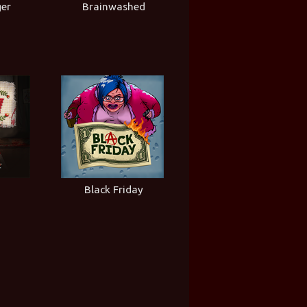
ger
Brainwashed
Black Friday