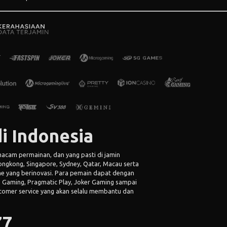
i Indonesia
macam permainan, dan yang pasti di jamin
ngkong, Singapore, Sydney, Qatar, Macau serta
e yang berinovasi. Para pemain dapat dengan
 Gaming, Pragmatic Play, Joker Gaming sampai
stomer service yang akan selalu membantu dan
77