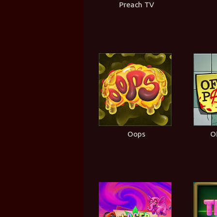
Preach TV
Oops
O