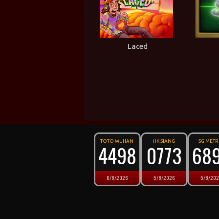
Laced
TOTO WUHAN
HK SIANG
SG MET
4498
0773
68
6/8/2026
5/8/2026
5/8/20