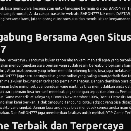
dah bisa mempunyai kesempatan untuk langsung bermain di situs BARON77. Ti
a sangat mudah, Anda cukup masuk ke website BARON777 klik menu DAFTAR kem
bung bersama kami, jutaan orang di Indonesia sudah membuktikan kenyamana
.
gabung Bersama Agen Situs
77
 Terpercaya ? Tentunya bukan tanpa alasan kami menjadi agen yang terbaik d
ti akan menguntungkan para pemain yang sudah resmi bergabung bersama kami.
ndiri , Atau buat pemain yang belum memiliki rekening bank, bisa juga melak
ARON777 juga satu-satunya situs game online yang paling aman,terbaik dan te
ernah melakukan kecurangan terhadap pemain manapun. Dengan demikian para
dengan buku mimpi sebagai panduan yang nantinya bisa memudahkan anda dala
an para pemain bisa berhasil menebak angka dengan tepat dan akurat. Pemai
 Game menarik. Misalnya saja Bonus New Member 100%, Bonus Deposit Harian
ng akan kami berikan. Tidak tanggung-tanggung, total jackpot yang bisa dida
waktu yang singkat. Jangan lupa anda juga bisa mengecek semua angka main da
diakan. Dan BARON777 juga memberikan fasilitas untuk melihat RTP Game Ter
e Terbaik dan Terpercaya