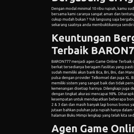
Dengan modal minimal 10 ribu rupiah, kamu su
bersama kami caranya sangat aman dan tentuny
cukup mudah bukan ? Yuk langsung saja berga
sekarang saatnya anda membuktikannya sendiri
Keuntungan Ber
Terbaik BARON
BARON777 menjadi agen Game Online Terbaik dan
berkat tersedianya beragam fasilitas yang pas
sudah memiliki akun bank Bca, Bri, Bni, dan Ma
pulsa dengan provider Telkomsel dan juga XL. B
memiliki sistem yang sangat baik dan tidak p
kemenangan disetiap harinya. Dilengkapi juga 
dengan tingkat akurasi mencapai 98%. Diharapk
kesempatan untuk mendapatkan beberapa bonus
2 & 3 dan dan masih banyak lagi bonus bonus ya
jutaan bahkan puluhan juta rupiah hanya dalam 
halaman Buku Mimpi lengkap yang telah kita se
Agen Game Onlin