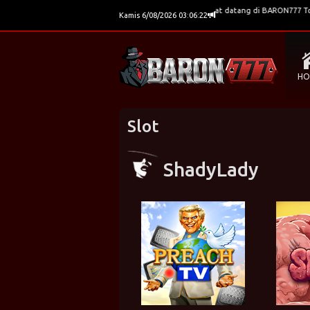
Selamat datang di BARON777 Togel
Kamis 6/08/2026 03:06:23
HO
Slot
ShadyLady